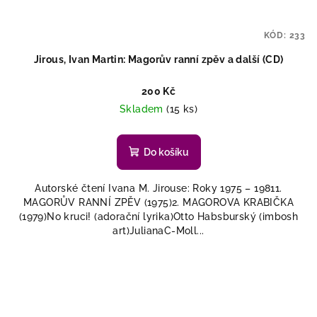
KÓD:
233
Jirous, Ivan Martin: Magorův ranní zpěv a další (CD)
200 Kč
Skladem
(15 ks)
Do košíku
Autorské čtení Ivana M. Jirouse: Roky 1975 – 19811.
MAGORŮV RANNÍ ZPĚV (1975)2. MAGOROVA KRABIČKA
(1979)No kruci! (adorační lyrika)Otto Habsburský (imbosh
art)JulianaC-Moll...