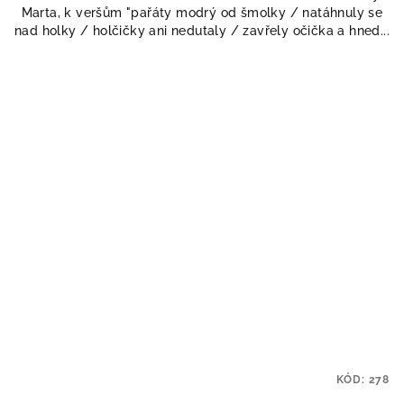
Marta, k veršům "pařáty modrý od šmolky / natáhnuly se
nad holky / holčičky ani nedutaly / zavřely očička a hned...
KÓD:
278