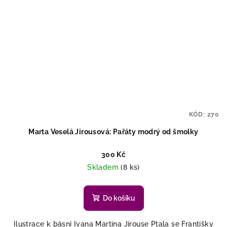
KÓD:
270
Marta Veselá Jirousová: Pařáty modrý od šmolky
300 Kč
Skladem
(8 ks)
Do košíku
Ilustrace k básni Ivana Martina Jirouse Ptala se Františky