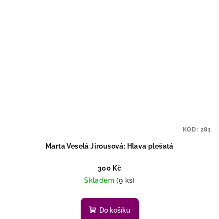
KÓD:
281
Marta Veselá Jirousová: Hlava plešatá
300 Kč
Skladem
(9 ks)
Do košíku