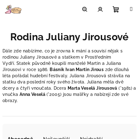
Přejít
na
obsah
Nákupn
Hledat
Přihlášení
Rodina Juliany Jirousové
košík
Dále zde nabízíme, co je z
rovna k mání a souvisí nějak s
rodinou Juliany Jirousové a statkem v Prostředním
Vydří.
Statek původně koupili manželé Martin a Juliana
Jirousovi v roce 1986.
Básník Ivan Martin Jirous
zde dlouhá
léta pořádal hudební festivaly. Juliana Jirousová strávila na
statku dva poslední roky svého života.
Juliana měla dvě
dcery a čtyři vnoučata. Dcera
Marta Veselá Jirousová
(*1981) a
vnučka
Anna Veselá
(*2005) jsou malířky a nabízejí zde své
obrazy.
Ř
a