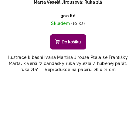
Marta Veselá Jirousová: Ruka zlá
300 Kč
Skladem
(10 ks)
Do košíku
Ilustrace k básni Ivana Martina Jirouse Ptala se Františky
Marta, k verši "z bandasky ruka vylezla / hubenej pařát,
ruka zlá". – Reprodukce na papíru, 26 x 21 cm