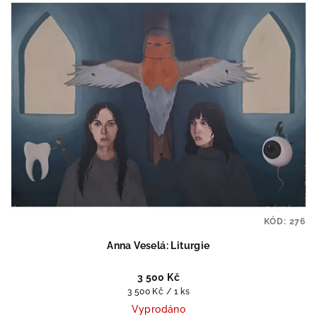
KÓD:
276
Anna Veselá: Liturgie
3 500 Kč
Měrná
3 500 Kč / 1 ks
cena:
Vyprodáno