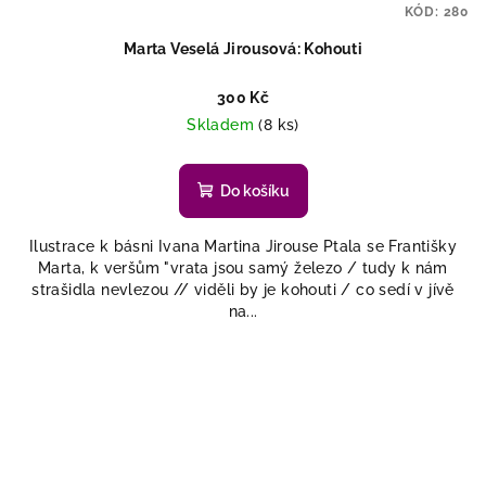
KÓD:
280
Marta Veselá Jirousová: Kohouti
300 Kč
Skladem
(8 ks)
Do košíku
Ilustrace k básni Ivana Martina Jirouse Ptala se Františky
Marta, k veršům "vrata jsou samý železo / tudy k nám
strašidla nevlezou // viděli by je kohouti / co sedí v jívě
na...