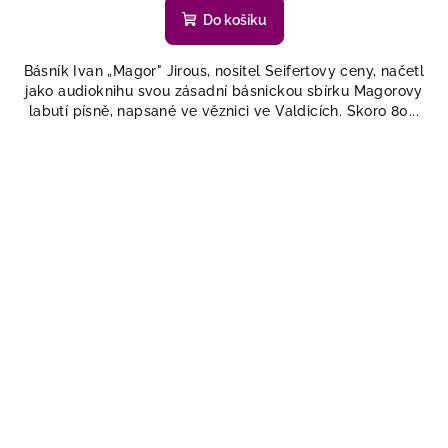
Do košíku
Básník Ivan „Magor" Jirous, nositel Seifertovy ceny, načetl
jako audioknihu svou zásadní básnickou sbírku Magorovy
labutí písně, napsané ve věznici ve Valdicích. Skoro 80...