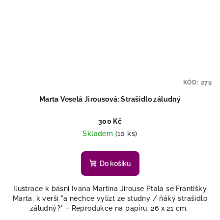
KÓD:
279
Marta Veselá Jirousová: Strašidlo záludný
300 Kč
Skladem
(10 ks)
Do košíku
Ilustrace k básni Ivana Martina Jirouse Ptala se Františky
Marta, k verši "a nechce vylízt ze studny / ňáký strašidlo
záludný?" – Reprodukce na papíru, 26 x 21 cm.