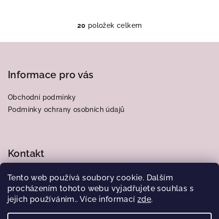
20
položek celkem
O
v
Z
l
á
á
p
Informace pro vás
d
a
a
c
Obchodní podmínky
t
í
Podmínky ochrany osobních údajů
í
p
r
v
Kontakt
k
y
v
frantiska.j
@
centrum.cz
Tento web používá soubory cookie. Dalším
ý
776564185
procházením tohoto webu vyjadřujete souhlas s
p
jejich používáním.. Více informací
zde
.
i