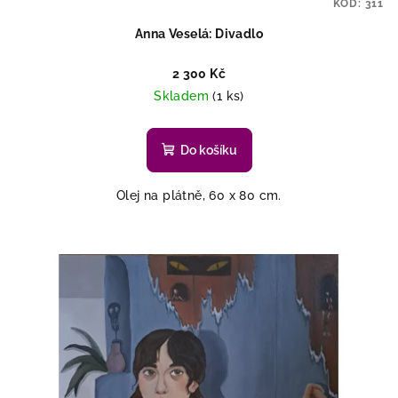
KÓD:
311
ů
Anna Veselá: Divadlo
2 300 Kč
Skladem
(1 ks)
Do košíku
Olej na plátně, 60 x 80 cm.