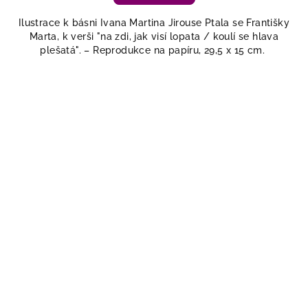
Ilustrace k básni Ivana Martina Jirouse Ptala se Františky
Marta, k verši "na zdi, jak visí lopata / koulí se hlava
plešatá". – Reprodukce na papíru, 29,5 x 15 cm.