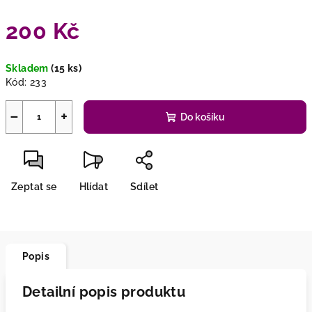
200 Kč
Měrná
Skladem
(15 ks)
cena:
Kód:
233
−
+
Do košíku
Zeptat se
Hlídat
Sdílet
Popis
Detailní popis produktu