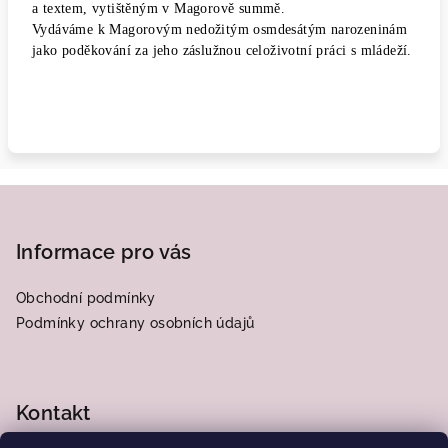
a textem, vytištěným v Magorově summě.
Vydáváme k Magorovým nedožitým osmdesátým narozeninám
jako poděkování za jeho záslužnou celoživotní práci s mládeží.
Z
á
p
Informace pro vás
a
Obchodní podmínky
t
Podmínky ochrany osobních údajů
í
Kontakt