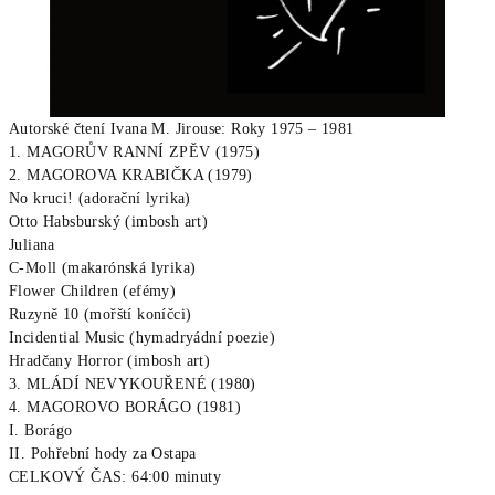
Autorské čtení Ivana M. Jirouse: Roky 1975 – 1981
1. MAGORŮV RANNÍ ZPĚV (1975)
2. MAGOROVA KRABIČKA (1979)
No kruci!
(adorační lyrika)
Otto Habsburský (imbosh art)
Juliana
C-Moll (makarónská lyrika)
Flower Children (efémy)
Ruzyně 10 (mořští koníčci)
Incidential Music (hymadryádní poezie)
Hradčany Horror (imbosh art)
3. MLÁDÍ NEVYKOUŘENÉ (1980)
4. MAGOROVO BORÁGO (1981)
I. Borágo
II. Pohřební hody za Ostapa
CELKOVÝ ČAS: 64:00 minuty