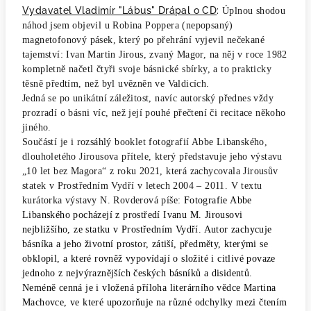
Vydavatel Vladimír "Lábus" Drápal o CD
:
Úplnou shodou
náhod jsem objevil u Robina Poppera (nepopsaný)
magnetofonový pásek, který po přehrání vyjevil nečekané
tajemství: Ivan Martin Jirous, zvaný Magor, na něj v roce 1982
kompletně načetl čtyři svoje básnické sbírky, a to prakticky
těsně předtím, než byl uvězněn ve Valdicích.
Jedná se po unikátní záležitost, navíc autorský přednes vždy
prozradí o básni víc, než její pouhé přečtení či recitace někoho
jiného.
Součástí je i rozsáhlý booklet fotografií Abbe Libanského,
dlouholetého Jirousova přítele, který představuje jeho výstavu
„10 let bez Magora“ z roku 2021, která zachycovala Jirousův
statek v Prostředním Vydří v letech 2004 – 2011. V textu
kurátorka výstavy N. Rovderová píše:
Fotografie Abbe
Libanského pocházejí z prostředí Ivanu M. Jirousovi
nejbližšího, ze statku v Prostředním Vydří. Autor zachycuje
básníka a jeho životní prostor, zátiší, předměty, kterými se
obklopil, a které rovněž vypovídají o složité i citlivé povaze
jednoho z nejvýraznějších českých básníků a disidentů.
Neméně cenná je i vložená příloha literárního vědce Martina
Machovce, ve které upozorňuje na různé odchylky mezi čtením