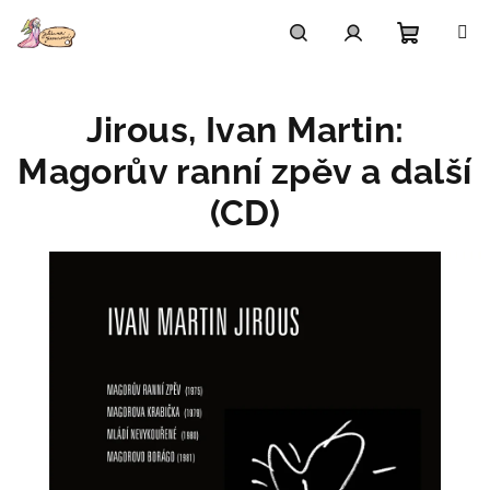
Přejít
na
obsah
Nákupn
Hledat
Přihlášení
Jirous, Ivan Martin:
košík
Magorův ranní zpěv a další
(CD)