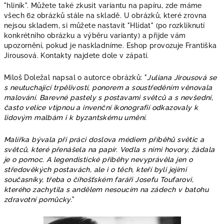
"hliník". Můžete také zkusit variantu na papíru, zde máme
všech 62 obrázků stále na skladě.
U obrázků, které zrovna
nejsou skladem, si můžete nastavit "Hlídat" (po rozkliknutí
konkrétního obrázku a výběru varianty) a přijde vám
upozornění, pokud je naskladníme. Eshop provozuje Františka
Jirousová. Kontakty najdete dole v zápatí.
Miloš Doležal napsal o autorce obrázků: "
Juliana Jirousová se
s neutuchající trpělivostí, ponorem a soustředěním věnovala
malování. Barevné pastely s postavami světců a s nevšední,
často velice vtipnou a invenční ikonografií odkazovaly k
lidovým malbám i k byzantskému umění.
Malířka bývala při práci doslova médiem příběhů světic a
světců, které přenášela na papír. Vedla s nimi hovory, žádala
je o pomoc. A legendistické příběhy nevyprávěla jen o
středověkých postavách, ale i o těch, kteří byli jejími
současníky, třeba o číhošťském faráři Josefu Toufarovi,
kterého zachytila s andělem nesoucím na zádech v batohu
zdravotní pomůcky.
"