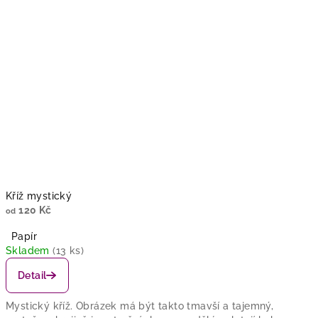
Kříž mystický
120 Kč
od
Papír
Skladem
(13 ks)
Detail
Mystický kříž. Obrázek má být takto tmavší a tajemný,