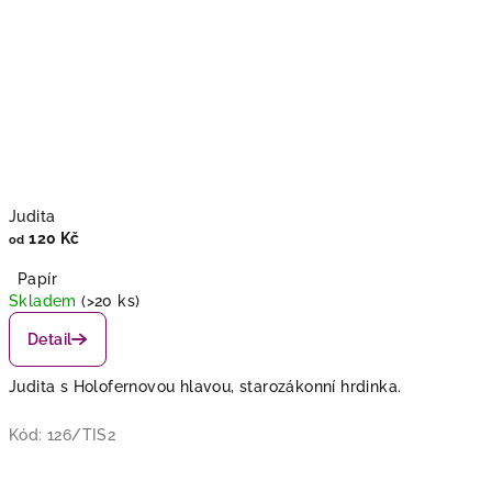
j
í
n
a
d
ě
Judita
120 Kč
od
j
Papír
i
Skladem
(>20 ks)
Detail
n
a
Judita s Holofernovou hlavou, starozákonní hrdinka.
s
Kód:
126/TIS2
t