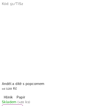
Kód:
51/TIS2
Anděl a dítě s popcornem
120 Kč
od
Hliník
Papír
Skladem
(>20 ks)