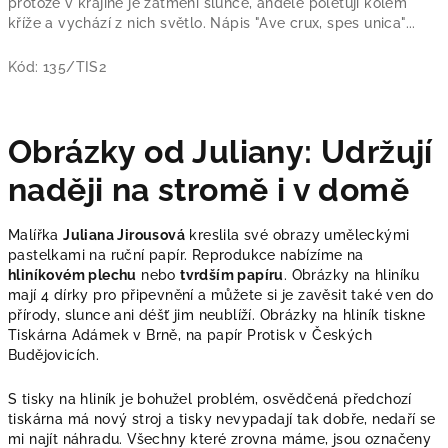
protože v krajině je zatmění slunce, andělé poletují kolem
kříže a vychází z nich světlo. Nápis "Ave crux, spes unica"...
Kód:
135/TIS2
Obrázky od Juliany: Udržují
naději na stromě i v domě
Malířka
Juliana Jirousová
kreslila své obrazy uměleckými
pastelkami na ruční papír. Reprodukce nabízíme na
hliníkovém plechu
nebo
tvrdším papíru
.
Obrázky na hliníku
mají 4 dírky pro připevnění a můžete si je zavěsit také ven do
přírody, slunce ani déšť jim neublíží. Obrázky na hliník tiskne
Tiskárna Adámek v Brně, na papír Protisk v Českých
Budějovicích.
S tisky na hliník je bohužel problém, osvědčená předchozí
tiskárna má nový stroj a tisky nevypadají tak dobře, nedaří se
mi najít náhradu. Všechny které zrovna máme, jsou označeny