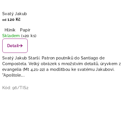
u
l
Svatý Jakub
120 Kč
od
i
Hliník
Papír
a
Skladem
(>20 ks)
n
Detail
y
Svatý Jakub Starší. Patron poutníků do Santiago de
Compostela. Velký obrázek s množstvím detailů, úryvkem z
:
evangelia (Mt 4,21-22) a modlitbou ke svatému Jakubovi.
"Apoštole,...
U
d
Kód:
96/TIS2
r
ž
u