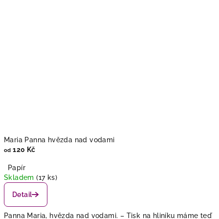
r
o
m
ě
i
v
d
o
Maria Panna hvězda nad vodami
120 Kč
od
m
Papír
ě
Skladem
(17 ks)
Detail
Panna Maria, hvězda nad vodami. – Tisk na hliníku máme teď