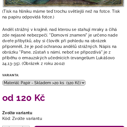
(Tisk na hliníku máme teď trochu světlejší než na fotce. Tisk
na papíru odpovídá fotce.)
Anděl strážný v krajině, nad kterou se stahují mraky a číhá
zde nejasné nebezpečí. "Domovní znamení" je určeno nade
dveře příbytků, aby si člověk při pohledu na obrázek
připomněl, že je pod ochranou andělů strážných. Nápis na
obrázku "Pane, zůstaň s námi, neboť se připozdívá" je z
příběhu o emauzských učednících (evangelium Lukášovo
24,13-35). (Obrázek z roku 2002)
VARIANTA:
od
120 Kč
Měrná
Zvolte variantu
cena:
Kód:
Zvolte variantu