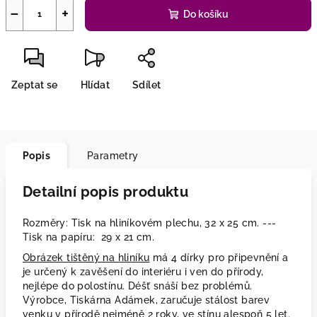
−
+
Do košíku
Zeptat se
Hlídat
Sdílet
Popis
Parametry
Detailní popis produktu
Rozměry: Tisk na hliníkovém plechu, 32 x 25 cm. ---
Tisk na papíru: 29 x 21 cm.
Obrázek tištěný na hliníku
má 4 dírky pro připevnění a
je určený k zavěšení do interiéru i ven do přírody,
nejlépe do polostínu. Déšť snáší bez problémů.
Výrobce, Tiskárna Adámek, zaručuje stálost barev
venku v přírodě nejméně 2 roky, ve stínu alespoň 5 let.