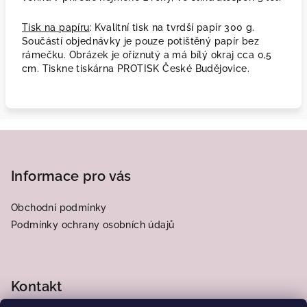
Tisk na papíru
: Kvalitní tisk na tvrdší papír 300 g.
Součástí objednávky je pouze potištěný papír bez
rámečku. Obrázek je oříznutý a má bílý okraj cca 0,5
cm. Tiskne tiskárna PROTISK České Budějovice.
Z
á
p
Informace pro vás
a
Obchodní podmínky
t
Podmínky ochrany osobních údajů
í
Kontakt