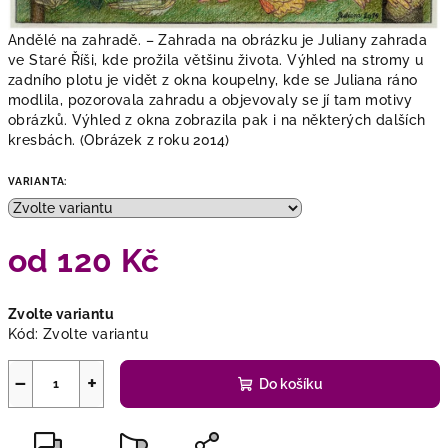
Andělé na zahradě. –
Zahrada na obrázku je Juliany zahrada
ve Staré Říši, kde prožila většinu života. Výhled na stromy u
zadního plotu je vidět z okna koupelny, kde se Juliana ráno
modlila, pozorovala zahradu a objevovaly se jí tam motivy
obrázků. Výhled z okna zobrazila pak i na některých dalších
kresbách. (Obrázek z roku 2014)
VARIANTA:
od
120 Kč
Měrná
Zvolte variantu
cena:
Kód:
Zvolte variantu
−
+
Do košíku