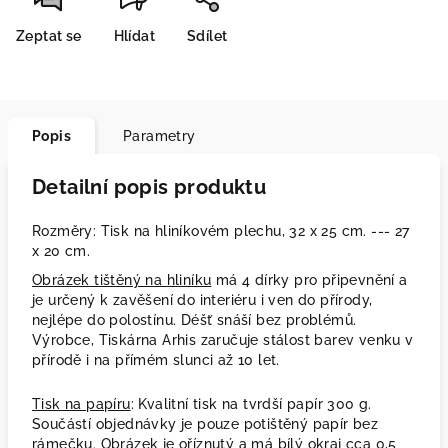
Zeptat se
Hlídat
Sdílet
Popis
Parametry
Detailní popis produktu
Rozměry: Tisk na hliníkovém plechu, 32 x 25 cm. --- 27
x 20 cm.
Obrázek tištěný na hliníku
má 4 dírky pro připevnění a
je určený k zavěšení do interiéru i ven do přírody,
nejlépe do polostínu. Déšť snáší bez problémů.
Výrobce, Tiskárna Arhis zaručuje stálost barev venku v
přírodě i na přímém slunci až 10 let.
Tisk na papíru
: Kvalitní tisk na tvrdší papír 300 g.
Součástí objednávky je pouze potištěný papír bez
rámečku. Obrázek je oříznutý a má bílý okraj cca 0,5