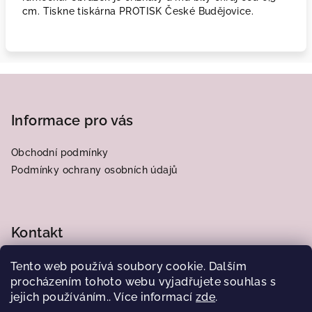
cm. Tiskne tiskárna PROTISK České Budějovice.
Z
á
p
Informace pro vás
a
Obchodní podmínky
t
Podmínky ochrany osobních údajů
í
Kontakt
frantiska.j
@
centrum.cz
Tento web používá soubory cookie. Dalším
776564185
procházením tohoto webu vyjadřujete souhlas s
jejich používáním.. Více informací
zde
.