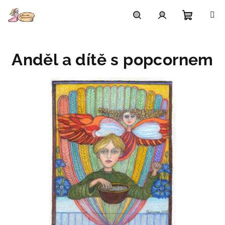
Přejít
na
obsah
Nákupn
Hledat
Přihlášení
Anděl a dítě s popcornem
košík