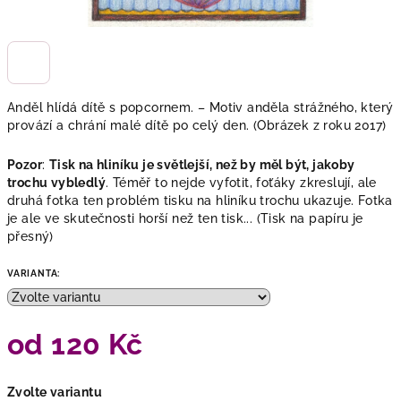
Anděl hlídá dítě s popcornem. – Motiv anděla strážného, který
provází a chrání malé dítě po celý den. (Obrázek z roku 2017)
Pozor
:
Tisk na hliníku je světlejší, než by měl být, jakoby
trochu vybledlý
. Téměř to nejde vyfotit, foťáky zkreslují, ale
druhá fotka ten problém tisku na hliníku trochu ukazuje. Fotka
je ale ve skutečnosti horší než ten tisk... (Tisk na papíru je
přesný)
VARIANTA:
od
120 Kč
Měrná
Zvolte variantu
cena: