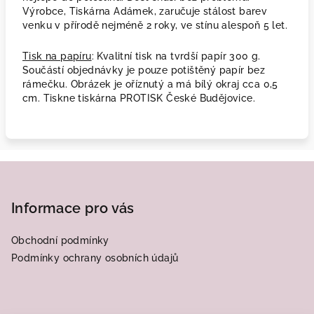
Výrobce, Tiskárna Adámek, zaručuje stálost barev
venku v přírodě nejméně 2 roky, ve stínu alespoň 5 let.
Tisk na papíru
: Kvalitní tisk na tvrdší papír 300 g.
Součástí objednávky je pouze potištěný papír bez
rámečku. Obrázek je oříznutý a má bílý okraj cca 0,5
cm. Tiskne tiskárna PROTISK České Budějovice.
Z
á
p
Informace pro vás
a
Obchodní podmínky
t
Podmínky ochrany osobních údajů
í