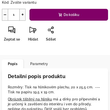
Kód:
Zvolte variantu
−
+
Do košíku
Zeptat se
Hlídat
Sdílet
Popis
Parametry
Detailní popis produktu
Rozměry: Tisk na hliníkovém plechu, 20 x 25,5 cm. ---
Tisk na papíru 19,5 x 19 cm.
Obrázek tištěný na hliníku
má 4 dírky pro připevnění a
je určený k zavěšení do interiéru i ven do přírody,
nejlépe do polostínu. Déšť snáší bez problémů.