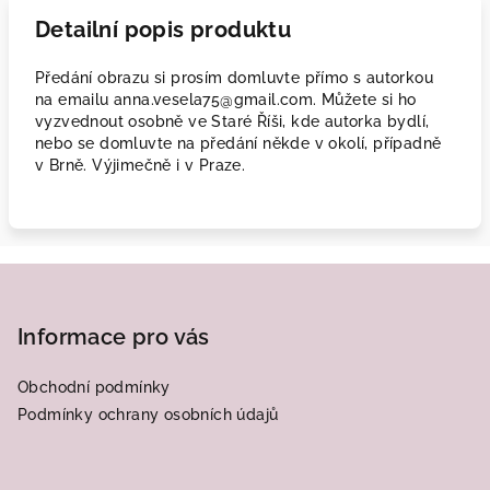
Detailní popis produktu
Předání obrazu si prosím domluvte přímo s autorkou
na emailu anna.vesela75@gmail.com. Můžete si ho
vyzvednout osobně ve Staré Říši, kde autorka bydlí,
nebo se domluvte na předání někde v okolí, případně
v Brně. Výjimečně i v Praze.
Z
á
p
Informace pro vás
a
Obchodní podmínky
t
Podmínky ochrany osobních údajů
í