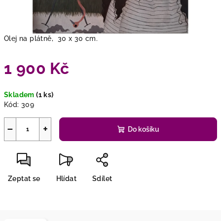
Olej na plátně, 30 x 30 cm.
1 900 Kč
Měrná
Skladem
(1 ks)
cena:
Kód:
309
−
+
Do košíku
Zeptat se
Hlídat
Sdílet