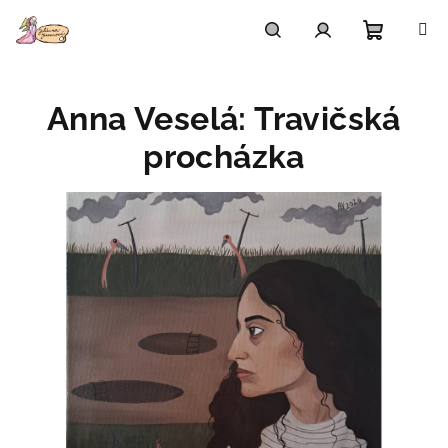
Přejít
na
obsah
Nákupn
Hledat
Přihlášení
Anna Veselá: Travičská
košík
procházka