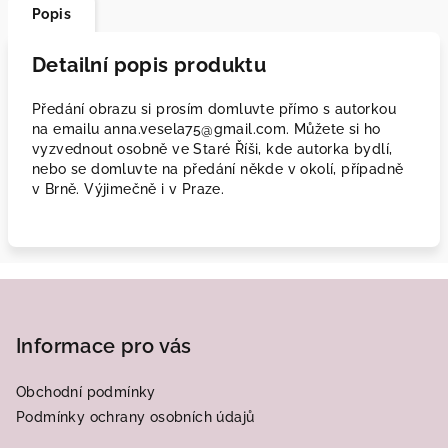
Popis
Detailní popis produktu
Předání obrazu si prosím domluvte přímo s autorkou
na emailu anna.vesela75@gmail.com. Můžete si ho
vyzvednout osobně ve Staré Říši, kde autorka bydlí,
nebo se domluvte na předání někde v okolí, případně
v Brně. Výjimečně i v Praze.
Z
á
p
Informace pro vás
a
Obchodní podmínky
t
Podmínky ochrany osobních údajů
í