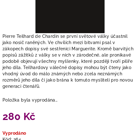
Pierre Teilhard de Chardin se první světové války účastnil
jako nosič raněných. Ve chvílích mezi bitvami psal v
zákopech dopisy své sestřenici Marguerite. Kromě barvitých
popisů zážitků z války se v nich v zárodečné, ale pronikavé
podobě objevují všechny myšlenky, které později tvoří pilíře
jeho díla. Teilhardovy válečné dopisy mohou být čteny jako
vhodný úvod do málo známých nebo zcela neznámých
rozměrů jeho díla či jako brána k tomuto mysliteli pro novou
generaci čtenářů.
Položka byla vyprodána…
280 Kč
Měrná
Vyprodáno
cena:
Kód:
264