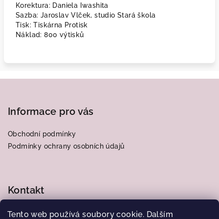
Korektura
: Daniela Iwashita
Sazba
: Jaroslav Vlček, studio Stará škola
Tisk
: Tiskárna Protisk
Náklad
: 800 výtisků
Z
á
p
Informace pro vás
a
Obchodní podmínky
t
Podmínky ochrany osobních údajů
í
Kontakt
frantiska.j
@
centrum.cz
Tento web používá soubory cookie. Dalším