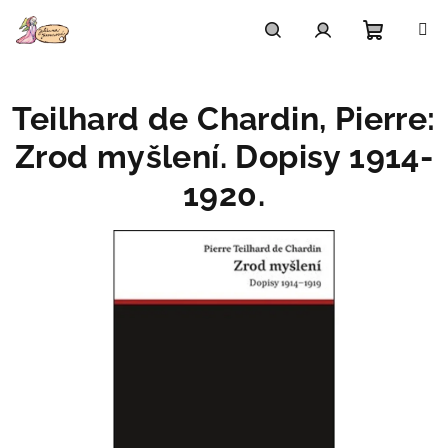
Přejít
na
obsah
Nákupn
Hledat
Přihlášení
Teilhard de Chardin, Pierre:
košík
Zrod myšlení. Dopisy 1914-
1920.