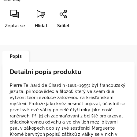
Zeptat se
Hlídat
Sdílet
Popis
Detailní popis produktu
Pierre Teilhard de Chardin (1881–1955) byl francouzský
jezuita, přírodovědec a filozof, který ve svém díle
vytvořil teorii evoluce založenou na křesťanském
myšlení. Protože jako kněz nesměl bojovat, účastnil se
první světové války po celé čtyři roky jako nosič
raněných. Při jejich zachraňování z bojiště prokazoval
chladnokrevnou odvahu a ve chvílích mezi bitvami
psal v zákopech dopisy své sestřenici Marguerite.
Kromě barvitých popisů zážitků z války se v nich v