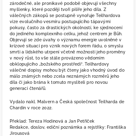
zárodečné, ale pronikavé podobě objevují všechny
myšlenky, které později tvoří pilíře jeho díla. Z
válečných zákopů se postupně vynořuje Teilhardova
vize evolučního vesmíru postupujícího tápavými
pokusy, často za drastických okolností, ke sjednocení
do jediného komplexního celku, jehož centrem je Bůh.
Objevují se zde úvahy o významu energie uvolněné v
krizové situaci pro vznik nových forem řádu, o smyslu
smrti a lidského utrpení včetně možnosti jeho proměny
v nový růst, to vše stále provázeno vědomím
obklopujícího „božského prostředí“. Teilhardovy
válečné dopisy mohou být čteny jako vhodný úvod do
málo známých nebo zcela neznámých rozměrů jeho
díla či jako brána k tomuto mysliteli pro novou
generaci čtenářů.
Vydalo nakl. Malvern a Česká společnost Teilharda de
Chardin v roce 2022.
Překlad
: Tereza Hodinová a Jan Petříček
Redakce, doslov, ediční poznámka a rejstříky
: Františka
Jirousová