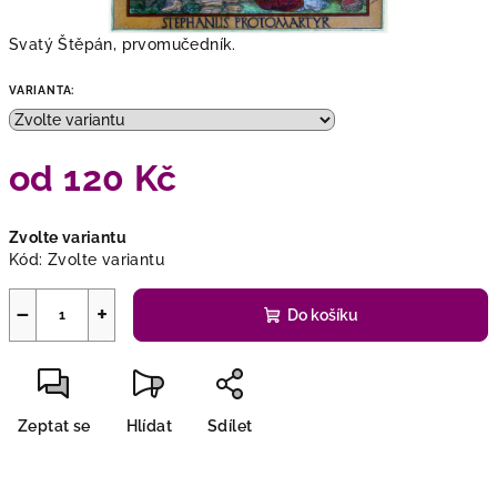
Svatý Štěpán, prvomučedník.
VARIANTA:
od
120 Kč
Měrná
Zvolte variantu
cena:
Kód:
Zvolte variantu
−
+
Do košíku
Zeptat se
Hlídat
Sdílet