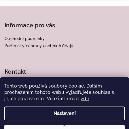
Z
á
p
Informace pro vás
a
Obchodní podmínky
t
Podmínky ochrany osobních údajů
í
Kontakt
frantiska.j
@
centrum.cz
Tento web používá soubory cookie. Dalším
776564185
procházením tohoto webu vyjadřujete souhlas s
jejich používáním.. Více informací
zde
.
Nastavení
Copyright 2026
Obrázky od Juliany
. Všechna práva
vyhrazena.