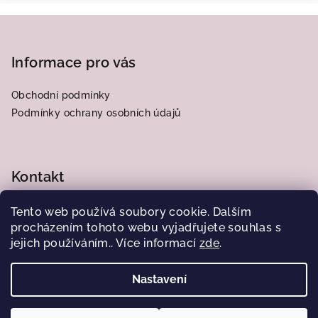
Z
á
p
Informace pro vás
a
Obchodní podmínky
t
Podmínky ochrany osobních údajů
í
Kontakt
frantiska.j
@
centrum.cz
Tento web používá soubory cookie. Dalším
776564185
procházením tohoto webu vyjadřujete souhlas s
jejich používáním.. Více informací
zde
.
Nastavení
Copyright 2026
Obrázky od Juliany
. Všechna práva
vyhrazena.