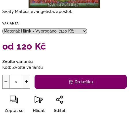
Svatý Matouš evangelista, apoštol.
VARIANTA:
od
120 Kč
Měrná
Zvolte variantu
cena:
Kód:
Zvolte variantu
−
+
Do košíku
Zeptat se
Hlídat
Sdílet