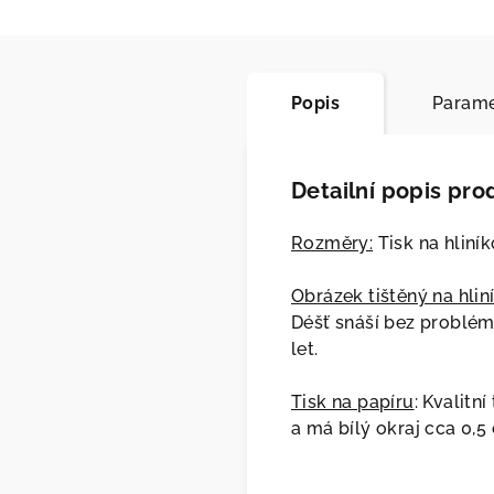
Popis
Parame
Detailní popis pro
Rozměry:
Tisk na hliník
Obrázek tištěný na hlin
Déšť snáší bez problém
let.
Tisk na papíru
: Kvalitn
a má bílý okraj cca 0,