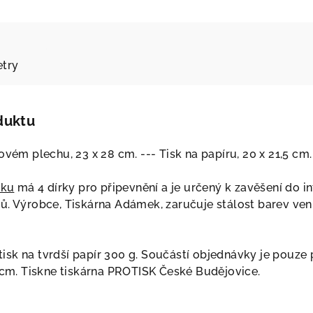
try
duktu
ovém plechu, 23 x 28 cm. --- Tisk na papíru, 20 x 21,5 cm.
íku
má 4 dírky pro připevnění a je určený k zavěšení do int
ů. Výrobce, Tiskárna Adámek, zaručuje stálost barev venk
í tisk na tvrdší papír 300 g. Součástí objednávky je pouz
5 cm. Tiskne tiskárna PROTISK České Budějovice.