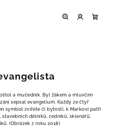
Hledat
Přihlášení
Nákupní
košík
evangelista
poštol a mučedník. Byl žákem a mluvčím
ázání sepsal evangelium. Každý ze čtyř
n symbol zvířete či bytosti, k Markovi patří
,
stavebních dělníků, zedníků, sklenářů,
iků.
(Obrázek z roku 2018)