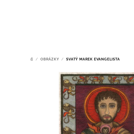
Přejít
na
obsah
/
OBRÁZKY
/
SVATÝ MAREK EVANGELISTA
DOMŮ