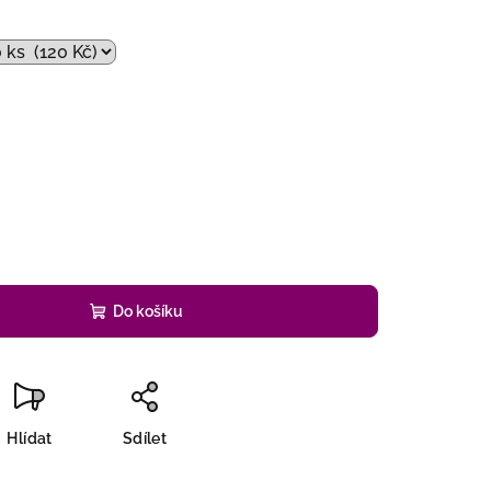
č
Do košíku
Hlídat
Sdílet