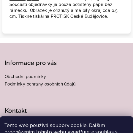
Součástí objednávky je pouze potištěný papír bez
rámečku. Obrázek je oříznutý a má bílý okraj cca 0,5
cm. Tiskne tiskárna PROTISK České Budějovice.
Z
á
p
Informace pro vás
a
Obchodní podmínky
t
Podmínky ochrany osobních údajů
í
Kontakt
frantiska.j
@
centrum.cz
Tento web používá soubory cookie. Dalším
776564185
procházením tohoto webu vyjadřujete souhlas s