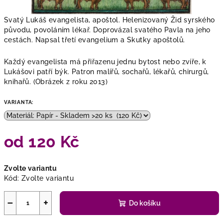
Svatý Lukáš evangelista, apoštol. Helenizovaný Žid syrského
původu, povoláním lékař. Doprovázal svatého Pavla na jeho
cestách. Napsal třetí evangelium a Skutky apoštolů.
Každý evangelista má přiřazenu jednu bytost nebo zvíře, k
Lukášovi patří býk. Patron malířů, sochařů, lékařů, chirurgů,
knihařů. (Obrázek z roku 2013)
VARIANTA:
od
120 Kč
Měrná
Zvolte variantu
cena:
Kód:
Zvolte variantu
−
+
Do košíku