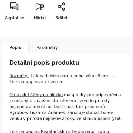
Zeptat se
Hlídat
Sdílet
Popis
Parametry
Detailní popis produktu
Rozměry:
Tisk na hliníkovém plechu, 26 x 26 cm. ---
Tisk na papíru, 20 x 20 cm.
Obrázek tištěný na hliníku
má 4 dírky pro připevnění a
je určený k zavěšení do interiéru i ven do přírody,
nejlépe do polostínu. Déšť snáší bez problémů.
Výrobce, Tiskárna Adámek, zaručuje stálost barev
venku v přírodě nejméně 2 roky, ve stínu alespoň 5 let.
Tisk na papíru
: Kvalitní tisk na tvrdší papír 300 g.