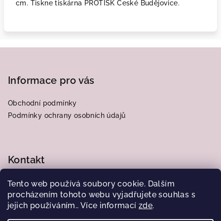
cm. Tiskne tiskárna PROTISK České Budějovice.
Z
á
p
Informace pro vás
a
Obchodní podmínky
t
Podmínky ochrany osobních údajů
í
Kontakt
frantiska.j
@
centrum.cz
Tento web používá soubory cookie. Dalším
776564185
procházením tohoto webu vyjadřujete souhlas s
jejich používáním.. Více informací
zde
.