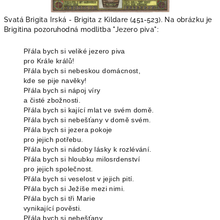
Svatá Brigita Irská - Brigita z Kildare (451-523). Na obrázku je
Brigitina pozoruhodná modlitba "Jezero piva":
Přála bych si veliké jezero piva
pro Krále králů!
Přála bych si nebeskou domácnost,
kde se pije navěky!
Přála bych si nápoj víry
a čisté zbožnosti.
Přála bych si kající mlat ve svém domě.
Přála bych si nebešťany v domě svém.
Přála bych si jezera pokoje
pro jejich potřebu.
Přála bych si nádoby lásky k rozlévání.
Přála bych si hloubku milosrdenství
pro jejich společnost.
Přála bych si veselost v jejich pití.
Přála bych si Ježíše mezi nimi.
Přála bych si tři Marie
vynikající pověsti.
Přála bych si nebešťany