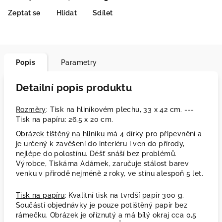
Zeptat se
Hlídat
Sdílet
Popis
Parametry
Detailní popis produktu
Rozměry
: Tisk na hliníkovém plechu, 33 x 42 cm. ---
Tisk na papíru: 26,5 x 20 cm.
Obrázek tištěný na hliníku
má 4 dírky pro připevnění a
je určený k zavěšení do interiéru i ven do přírody,
nejlépe do polostínu. Déšť snáší bez problémů.
Výrobce, Tiskárna Adámek, zaručuje stálost barev
venku v přírodě nejméně 2 roky, ve stínu alespoň 5 let.
Tisk na papíru
: Kvalitní tisk na tvrdší papír 300 g.
Součástí objednávky je pouze potištěný papír bez
rámečku. Obrázek je oříznutý a má bílý okraj cca 0,5