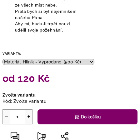
ze všech míst nebe.
Přála bych si být nájemníkem
našeho Pána.
Aby mi, budu-li trpět nouzí,
udělil svoje požehnání.
VARIANTA:
od
120 Kč
Měrná
Zvolte variantu
cena:
Kód:
Zvolte variantu
−
+
Do košíku