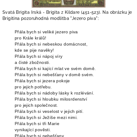
Svatá Brigita Irská - Brigita z Kildare (451-523). Na obrázku je
Brigitina pozoruhodná modlitba "Jezero piva":
Přála bych si veliké jezero piva
pro Krále králů!
Přála bych si nebeskou domácnost,
kde se pije navěky!
Přála bych si nápoj víry
a čisté zbožnosti.
Přála bych si kající mlat ve svém domě.
Přála bych si nebešťany v domě svém.
Přála bych si jezera pokoje
pro jejich potřebu.
Přála bych si nádoby lásky k rozlévání.
Přála bych si hloubku milosrdenství
pro jejich společnost.
Přála bych si veselost v jejich pití.
Přála bych si Ježíše mezi nimi.
Přála bych si tři Marie
vynikající pověsti.
Přála bych si nebešťany