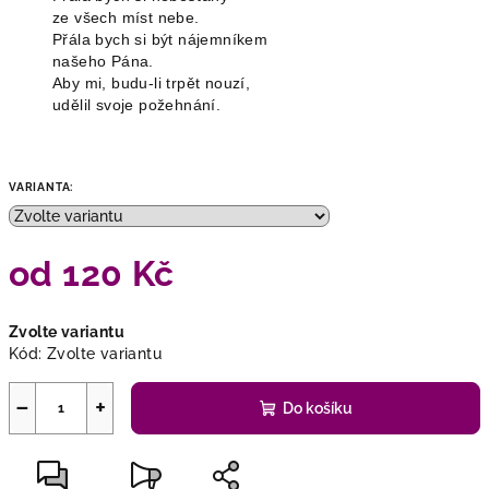
ze všech míst nebe.
Přála bych si být nájemníkem
našeho Pána.
Aby mi, budu-li trpět nouzí,
udělil svoje požehnání.
VARIANTA:
od
120 Kč
Měrná
Zvolte variantu
cena:
Kód:
Zvolte variantu
−
+
Do košíku