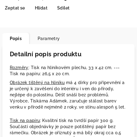
Zeptat se
Hlídat
Sdílet
Popis
Parametry
Detailní popis produktu
Rozměry
: Tisk na hliníkovém plechu, 33 x 42 cm. ---
Tisk na papíru: 26,5 x 20 cm.
Obrázek tištěný na hliníku
má 4 dírky pro připevnění a
je určený k zavěšení do interiéru i ven do přírody,
nejlépe do polostínu. Déšť snáší bez problémů.
Výrobce, Tiskárna Adámek, zaručuje stálost barev
venku v přírodě nejméně 2 roky, ve stínu alespoň 5 let.
Tisk na papíru
: Kvalitní tisk na tvrdší papír 300 g.
Součástí objednávky je pouze potištěný papír bez
rámečku. Obrázek je oříznutý a má bílý okraj cca 0,5