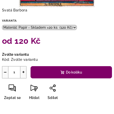
Svatá Barbora
VARIANTA:
od
120 Kč
Měrná
Zvolte variantu
cena:
Kód:
Zvolte variantu
−
+
Do košíku
Zeptat se
Hlídat
Sdílet