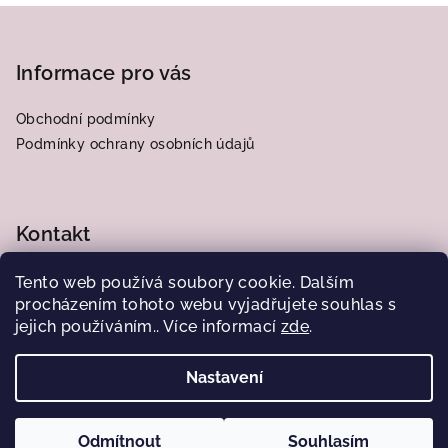
Z
á
p
Informace pro vás
a
Obchodní podmínky
t
Podmínky ochrany osobních údajů
í
Kontakt
frantiska.j
@
centrum.cz
Tento web používá soubory cookie. Dalším
776564185
procházením tohoto webu vyjadřujete souhlas s
jejich používáním.. Více informací
zde
.
Nastavení
Copyright 2026
Obrázky od Juliany
. Všechna práva
vyhrazena.
Odmítnout
Souhlasím