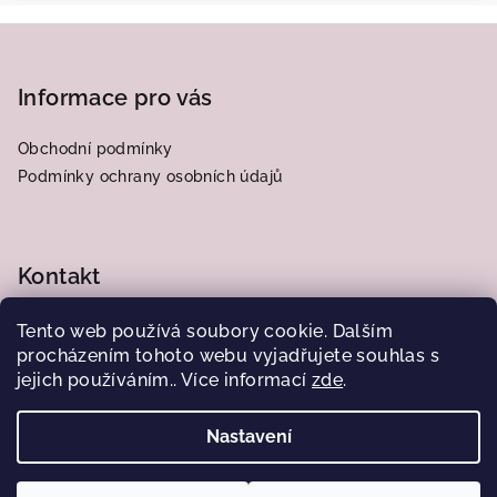
Z
á
p
Informace pro vás
a
Obchodní podmínky
t
Podmínky ochrany osobních údajů
í
Kontakt
frantiska.j
@
centrum.cz
Tento web používá soubory cookie. Dalším
776564185
procházením tohoto webu vyjadřujete souhlas s
jejich používáním.. Více informací
zde
.
Nastavení
Copyright 2026
Obrázky od Juliany
. Všechna práva
vyhrazena.