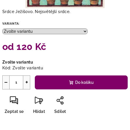
Srdce Ježíšovo. Nejsvětější srdce.
VARIANTA:
od
120 Kč
Měrná
Zvolte variantu
cena:
Kód:
Zvolte variantu
−
+
Do košíku
Zeptat se
Hlídat
Sdílet