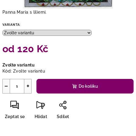
Panna Maria s liliemi.
VARIANTA:
od
120 Kč
Měrná
Zvolte variantu
cena:
Kód:
Zvolte variantu
−
+
Do košíku
Zeptat se
Hlídat
Sdílet