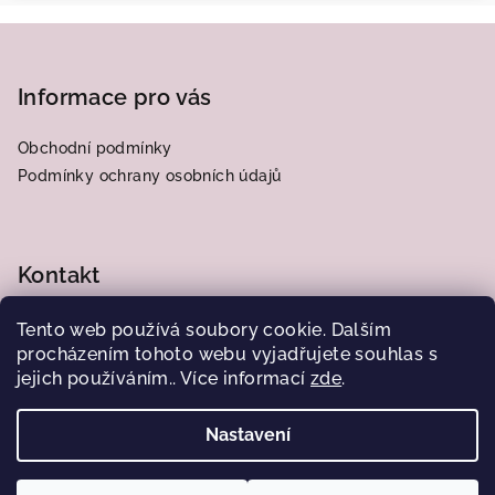
Z
á
p
Informace pro vás
a
Obchodní podmínky
t
Podmínky ochrany osobních údajů
í
Kontakt
frantiska.j
@
centrum.cz
Tento web používá soubory cookie. Dalším
776564185
procházením tohoto webu vyjadřujete souhlas s
jejich používáním.. Více informací
zde
.
Nastavení
Copyright 2026
Obrázky od Juliany
. Všechna práva
vyhrazena.