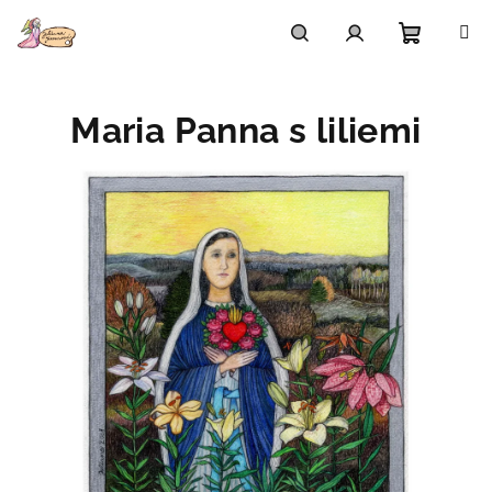
Přejít
na
obsah
Nákupn
Hledat
Přihlášení
Maria Panna s liliemi
košík