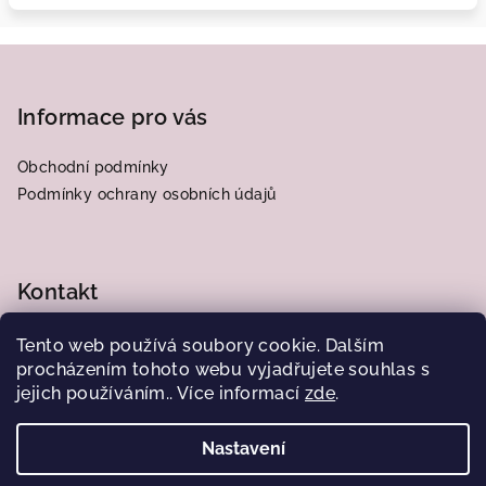
Z
á
p
Informace pro vás
a
Obchodní podmínky
t
Podmínky ochrany osobních údajů
í
Kontakt
frantiska.j
@
centrum.cz
Tento web používá soubory cookie. Dalším
776564185
procházením tohoto webu vyjadřujete souhlas s
jejich používáním.. Více informací
zde
.
Nastavení
Copyright 2026
Obrázky od Juliany
. Všechna práva