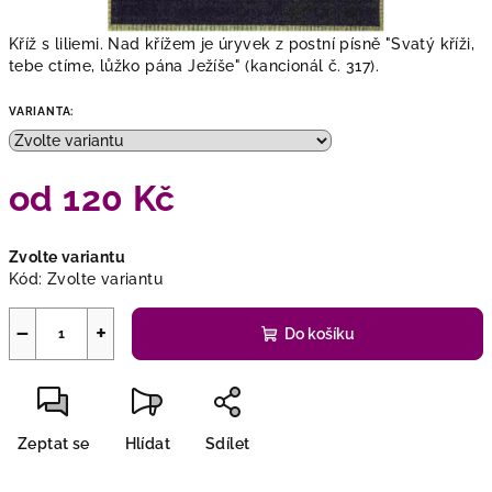
Kříž s liliemi. Nad křížem je úryvek z postní písně "Svatý kříži,
tebe ctíme, lůžko pána Ježíše" (kancionál č. 317).
VARIANTA:
od
120 Kč
Měrná
Zvolte variantu
cena:
Kód:
Zvolte variantu
−
+
Do košíku
Zeptat se
Hlídat
Sdílet