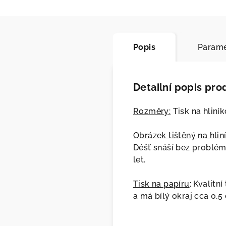
Popis
Parame
Detailní popis pro
Rozměry:
Tisk na hliník
Obrázek tištěný na hlin
Déšť snáší bez problém
let.
Tisk na papíru
: Kvalitn
a má bílý okraj cca 0,