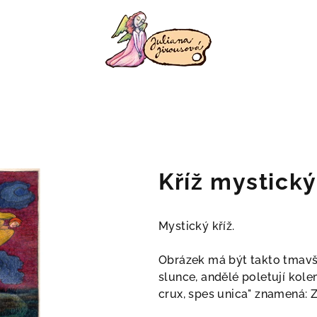
Kříž mystický
Mystický kříž.
Obrázek má být takto tmavší
slunce, andělé poletují kolem
crux, spes unica" znamená: Zd