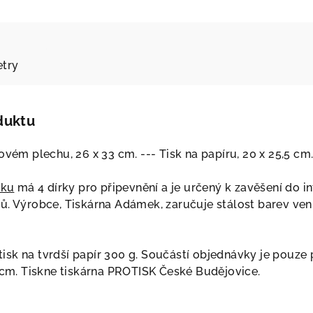
try
duktu
ovém plechu, 26 x 33 cm. --- Tisk na papíru, 20 x 25,5 cm
íku
má 4 dírky pro připevnění a je určený k zavěšení do int
ů. Výrobce, Tiskárna Adámek, zaručuje stálost barev venk
í tisk na tvrdší papír 300 g. Součástí objednávky je pouz
5 cm. Tiskne tiskárna PROTISK České Budějovice.