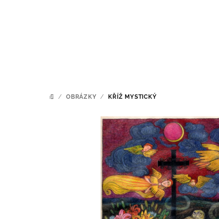
Přejít
na
obsah
/
OBRÁZKY
/
KŘÍŽ MYSTICKÝ
DOMŮ