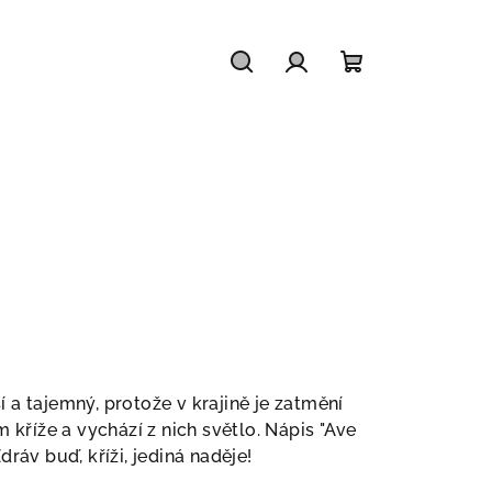
Hledat
Přihlášení
Nákupní
košík
 a tajemný, protože v krajině je zatmění
 kříže a vychází z nich světlo. Nápis "Ave
ráv buď, kříži, jediná naděje!