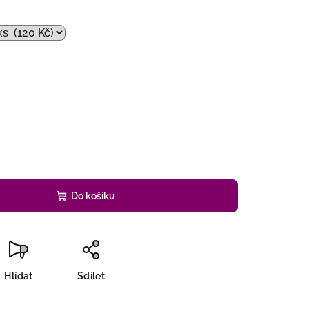
č
Do košíku
Hlídat
Sdílet