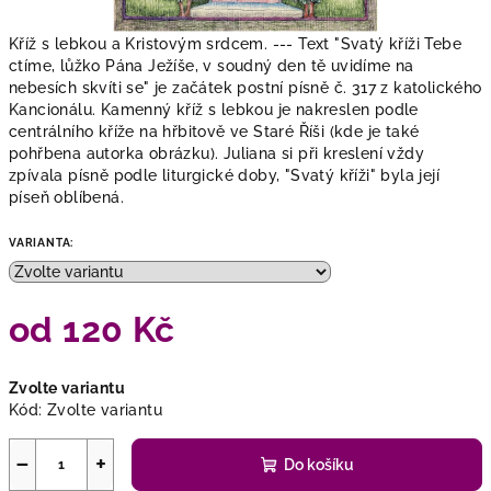
Kříž s lebkou a Kristovým srdcem. --- Text "Svatý kříži Tebe
ctíme, lůžko Pána Ježíše, v soudný den tě uvidíme na
nebesích skvíti se" je začátek postní písně č. 317 z katolického
Kancionálu. Kamenný kříž s lebkou je nakreslen podle
centrálního kříže na hřbitově ve Staré Říši (kde je také
pohřbena autorka obrázku). Juliana si při kreslení vždy
zpívala písně podle liturgické doby, "Svatý kříži" byla její
píseň oblíbená.
VARIANTA:
od
120 Kč
Měrná
Zvolte variantu
cena:
Kód:
Zvolte variantu
−
+
Do košíku