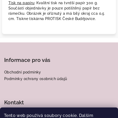
Tisk na papíru
: Kvalitní tisk na tvrdší papír 300 g.
Součástí objednávky je pouze potištěný papír bez
rámečku. Obrázek je oříznutý a má bílý okraj cca 0,5
cm. Tiskne tiskárna PROTISK České Budějovice.
Z
á
p
Informace pro vás
a
Obchodní podmínky
t
Podmínky ochrany osobních údajů
í
Kontakt
frantiska.j
@
centrum.cz
Tento web používá soubory cookie. Dalším