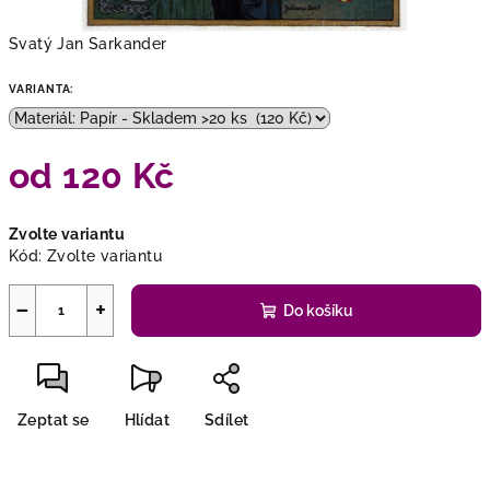
Svatý Jan Sarkander
VARIANTA:
od
120 Kč
Měrná
Zvolte variantu
cena:
Kód:
Zvolte variantu
−
+
Do košíku
Zeptat se
Hlídat
Sdílet