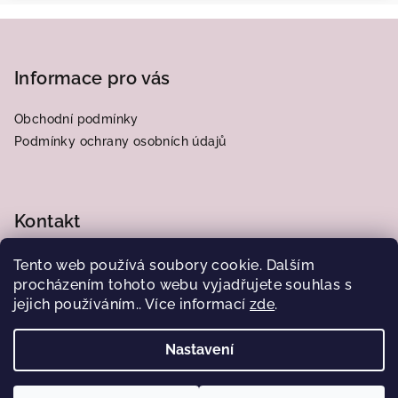
Z
á
p
Informace pro vás
a
Obchodní podmínky
t
Podmínky ochrany osobních údajů
í
Kontakt
frantiska.j
@
centrum.cz
Tento web používá soubory cookie. Dalším
776564185
procházením tohoto webu vyjadřujete souhlas s
jejich používáním.. Více informací
zde
.
Nastavení
Copyright 2026
Obrázky od Juliany
. Všechna práva
vyhrazena.