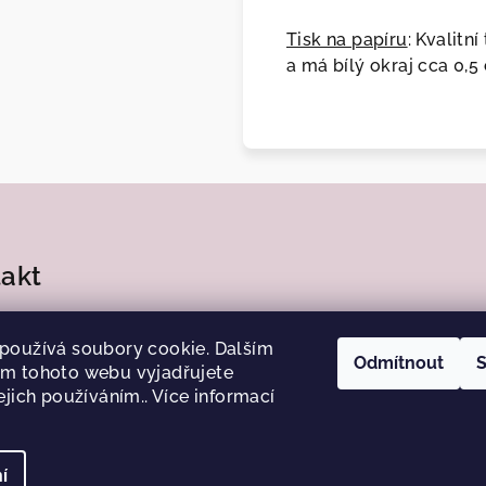
Tisk na papíru
: Kvalitn
a má bílý okraj cca 0,
akt
ka.j
@
centrum.cz
používá soubory cookie. Dalším
4185
Odmítnout
S
m tohoto webu vyjadřujete
ejich používáním.. Více informací
í