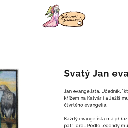
Svatý Jan ev
Jan evangelista. Učedník, "kt
křížem na Kalvárii a Ježíš m
čtvrtého evangelia.
Každý evangelista má přiřaz
patří orel. Podle legendy mu