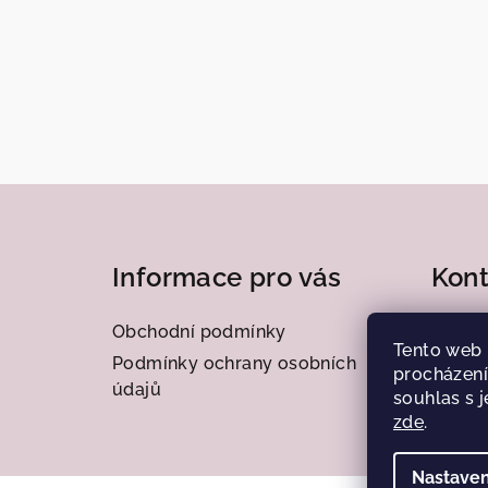
Z
á
Informace pro vás
Kont
p
a
Obchodní podmínky
frantis
Tento web 
77656
t
Podmínky ochrany osobních
procházení
údajů
souhlas s j
í
zde
.
Nastaven