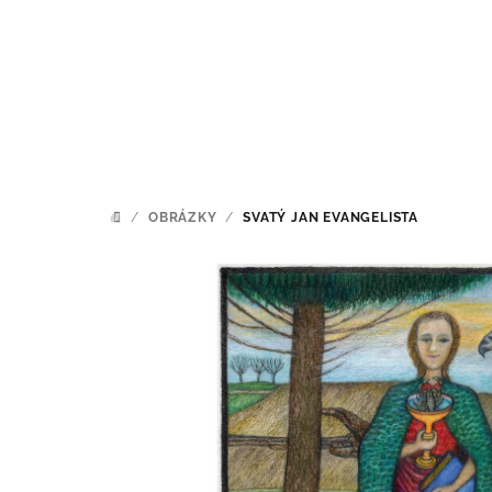
Přejít
na
obsah
/
OBRÁZKY
/
SVATÝ JAN EVANGELISTA
DOMŮ