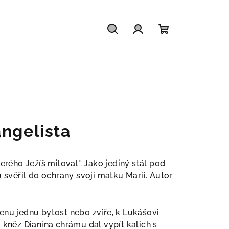
Hledat
Přihlášení
Nákupní
košík
angelista
erého Ježíš miloval". Jako jediný stál pod
u svěřil do ochrany svoji matku Marii. Autor
enu jednu bytost nebo zvíře, k Lukášovi
 kněz Dianina chrámu dal vypít kalich s