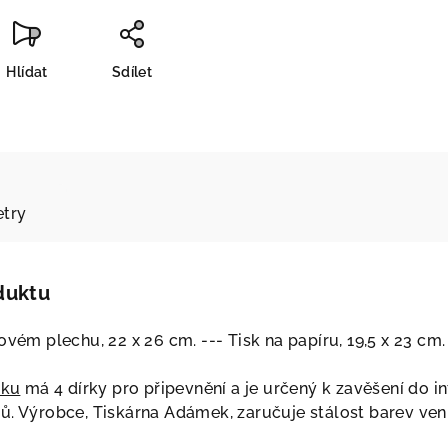
Hlídat
Sdílet
try
duktu
íkovém plechu, 22 x 26 cm. --- Tisk na papíru, 19,5 x 23 cm
íku
má 4 dírky pro připevnění a je určený k zavěšení do int
ů. Výrobce, Tiskárna Adámek, zaručuje stálost barev venk