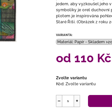
jedem, aby vyzkoušel jeho ví
symboliky je orel duchovní
plotem je inspirována pohle
Staré Říši. (Obrázek z roku 
VARIANTA:
od
110 Kč
Měrná
cena:
Zvolte variantu
Kód:
Zvolte variantu
−
+