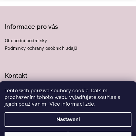
Z
á
p
Informace pro vás
a
Obchodní podmínky
t
Podmínky ochrany osobních údajů
í
Kontakt
frantiska.j
@
centrum.cz
Tento web používá soubory cookie. Dalším
776564185
procházením tohoto webu vyjadřujete souhlas s
jejich používáním.. Více informací
zde
.
Nastavení
Copyright 2026
Obrázky od Juliany
. Všechna práva
vyhrazena.