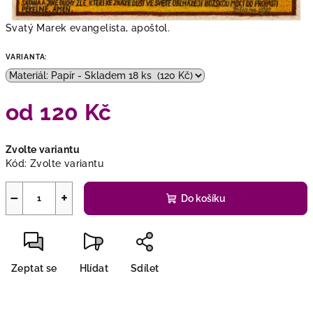
Svatý Marek evangelista, apoštol.
VARIANTA:
od
120 Kč
Měrná
Zvolte variantu
cena:
Kód:
Zvolte variantu
−
+
Do košíku
Zeptat se
Hlídat
Sdílet