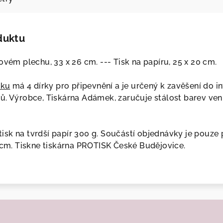
duktu
ovém plechu, 33 x 26 cm. --- Tisk na papíru, 25 x 20 cm.
íku
má 4 dírky pro připevnění a je určený k zavěšení do int
ů. Výrobce, Tiskárna Adámek, zaručuje stálost barev venk
í tisk na tvrdší papír 300 g. Součástí objednávky je pouz
5 cm. Tiskne tiskárna PROTISK České Budějovice.