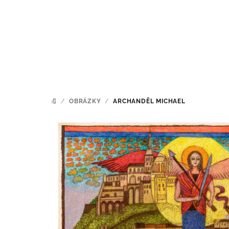
Přejít
na
obsah
/
OBRÁZKY
/
ARCHANDĚL MICHAEL
DOMŮ