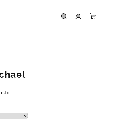
Hledat
Přihlášení
Nákupní
košík
chael
oštol.