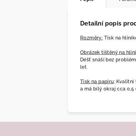
Detailní popis pro
Rozměry:
Tisk na hliník
Obrázek tištěný na hlin
Déšť snáší bez problém
let.
Tisk na papíru
: Kvalitn
a má bílý okraj cca 0,