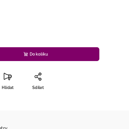
č
Do košíku
Hlídat
Sdílet
try