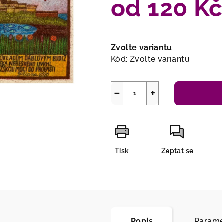
od
120 K
Měrná
cena:
Zvolte variantu
Kód:
Zvolte variantu
−
+
Tisk
Zeptat se
Popis
Parame