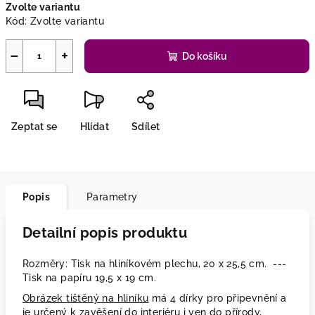
Zvolte variantu
cena:
Kód:
Zvolte variantu
−
+
Do košíku
Zeptat se
Hlídat
Sdílet
Popis
Parametry
Detailní popis produktu
Rozměry: Tisk na hliníkovém plechu, 20 x 25,5 cm. ---
Tisk na papíru 19,5 x 19 cm.
Obrázek tištěný na hliníku
má 4 dírky pro připevnění a
je určený k zavěšení do interiéru i ven do přírody,