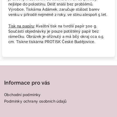
nejlépe do polostínu. Déšť snáší bez problémů.
Výrobce, Tiskárna Adámek, zaručuje stálost barev
venku v přírodě nejméně 2 roky, ve stínu alespoň 5 let.
Tisk na papíru
: Kvalitní tisk na tvrdší papír 300 g.
Součástí objednávky je pouze potištěný papír bez
rámečku. Obrázek je oříznutý a má bílý okraj cca 0,5
cm. Tiskne tiskárna PROTISK České Budějovice.
Z
á
p
Informace pro vás
a
Obchodní podmínky
t
Podmínky ochrany osobních údajů
í