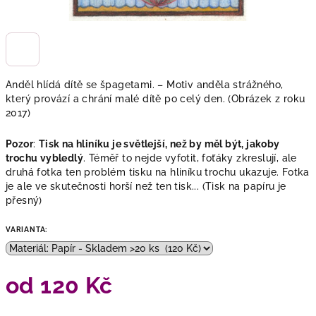
Anděl hlídá dítě se špagetami. – Motiv anděla strážného,
který provází a chrání malé dítě po celý den. (Obrázek z roku
2017)
Pozor
:
Tisk na hliníku je světlejší, než by měl být, jakoby
trochu vybledlý
. Téměř to nejde vyfotit, foťáky zkreslují, ale
druhá fotka ten problém tisku na hliníku trochu ukazuje. Fotka
je ale ve skutečnosti horší než ten tisk... (Tisk na papíru je
přesný)
VARIANTA:
od
120 Kč
Měrná