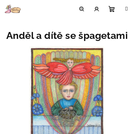
Přejít
na
obsah
Nákupn
Hledat
Přihlášení
Anděl a dítě se špagetami
košík