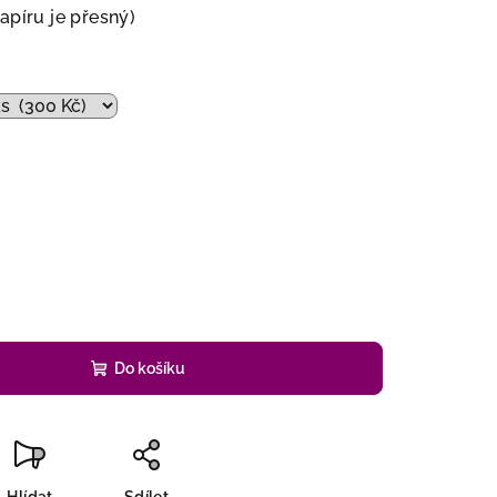
papíru je přesný)
č
Do košíku