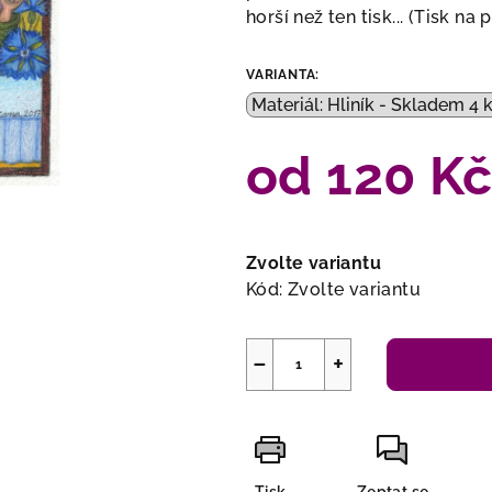
horší než ten tisk... (Tisk na 
VARIANTA:
od
120 K
Měrná
cena:
Zvolte variantu
Kód:
Zvolte variantu
−
+