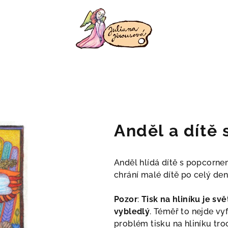
Anděl a dítě
Anděl hlídá dítě s popcornem
chrání malé dítě po celý den
Pozor
:
Tisk na hliníku je svě
vybledlý
. Téměř to nejde vyf
problém tisku na hliníku tro