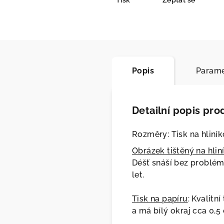
Tisk
Zeptat se
Popis
Parame
Detailní popis pro
Rozměry: Tisk na hliník
Obrázek tištěný na hlin
Déšť snáší bez problém
let.
Tisk na papíru
: Kvalitn
a má bílý okraj cca 0,