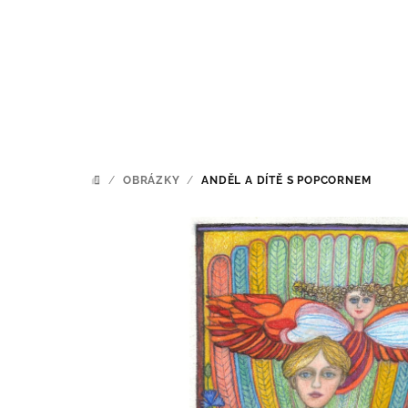
Přejít
na
obsah
/
OBRÁZKY
/
ANDĚL A DÍTĚ S POPCORNEM
DOMŮ