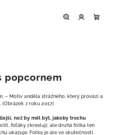
Hledat
Přihlášení
Nákupní
košík
 s popcornem
. – Motiv anděla strážného, který provází a
. (Obrázek z roku 2017)
tlejší, než by měl být, jakoby trochu
otit, foťáky zkreslují, ale druhá fotka ten
chu ukazuje. Fotka je ale ve skutečnosti