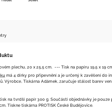
Hlídat
Sdílet
try
duktu
ovém plechu, 20 x 25,5 cm. --- Tisk na papíru 19,5 x 19 c
íku
má 4 dírky pro připevnění a je určený k zavěšení do int
ů. Výrobce, Tiskárna Adámek, zaručuje stálost barev venk
í tisk na tvrdší papír 300 g. Součástí objednávky je pouz
5 cm. Tiskne tiskárna PROTISK České Budějovice.